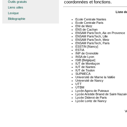
coordonnées et fonctions.
Outils gratuits
Liens utiles
Liste d
Lexique
Bibliographie
Ecole Centrale Nantes
Ecole Centrale Paris
ENI de Metz
ENS de Cachan
ENSAM ParisTech, Aix en Provence
ENSAM ParisTech, Lille
ENSAM ParisTech, Metz
ENSAM ParisTech, Paris
ESSTIN [Nancy]
ESTIA
INP de Grenoble
INSA de Lyon
ISIB [Belgique]
IUT de Montluçon
IUT de Nantes
IUT de Toulon
SUPMECA
Université de Marne la Vallée
Université de Nancy
UTT
UTBM
Lycée Agora de Puteaux
Lycée Aristide Briand de Saint-Nazair
Lycée Diderot de Paris
Lycée Loritz de Nancy
V