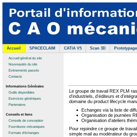
Accueil
SPACECLAIM
CATIA V5
Scan 3D
Prototypage
Accueil général du site
Nouveautés du site
Evènements passés
Contacts
Informations Générales
Le groupe de travail REX PLM ra
Outils disponibles
d'industriels, d'éditeurs et d'inté
Exercices génériques
domaine du product lifecycle man
Partenaires
Echanges via la liste de di
Organisation de journées
Conseils et liens
Organisation d'ateliers thé
Conseils de conception
Fournitures mécaniques
Pour rejoindre ce groupe de travail
Formats d'échanges
simple mail au modérateur du gr